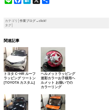
Line
Facebook
Hatena
X
共
有
カテゴリ│
作業ブログ→click!
タグ│
関連記事
トヨタ C−HR ルーフ
ヘルメットラッピング
ラッピング ツートン
迷彩カラーお子様用ヘ
[TOYOTA カスタム]
ルメット お揃いでの
カラーリング