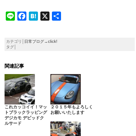
Line
Facebook
Hatena
X
共
有
カテゴリ│
日常ブログ→click!
タグ│
関連記事
これカッコイイ！マッ
２０１５年もよろしく
トブラックラッピング
お願いいたします
デジカモ デビッドク
ルサード