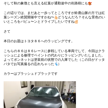
そして秋の象徴とも言える紅葉が通勤途中の街路樹にも
この辺りでは、まだあと一歩ってところですが鈴鹿山脈の方では紅
葉シーズン絶賛開催中ですかね〜
どうなんだろ？そんな景色のい
いところをバビュ〜ンとドライブしたいですね
さて
本日のお題はトヨタ８６へのラッピングです。
こちらの８６は８６レースに参戦している車両でして、今回はクラ
ッシュによる修理でペイントの代わりにラッピングいたしました。
よってボンネットは塗装前の状態での入庫でした（この日がドッタ
バタでお写真撮るの忘れちゃった
）
カラーはブラッシュドブラックです