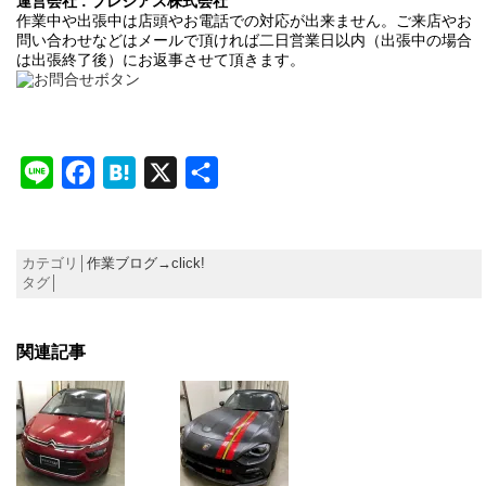
運営会社 : プレシアス株式会社
作業中や出張中は店頭やお電話での対応が出来ません。ご来店やお
問い合わせなどはメールで頂ければ二日営業日以内（出張中の場合
は出張終了後）にお返事させて頂きます。
Line
Facebook
Hatena
X
共
有
カテゴリ│
作業ブログ→click!
タグ│
関連記事