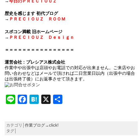
→
今日のＰＲＥＣＩＯＵＺ
歴史を感じます 初代ブログ
→
ＰＲＥＣＩＯＵＺ ＲＯＯＭ
スポコン満載 旧ホームページ
→
ＰＲＥＣＩＯＵＺ Ｄｅｓｉｇｎ
＝＝＝＝＝＝＝＝＝＝＝＝＝＝＝＝
運営会社 : プレシアス株式会社
作業中や出張中は店頭やお電話での対応が出来ません。ご来店やお
問い合わせなどはメールで頂ければ二日営業日以内（出張中の場合
は出張終了後）にお返事させて頂きます。
Line
Facebook
Hatena
X
共
有
カテゴリ│
作業ブログ→click!
タグ│