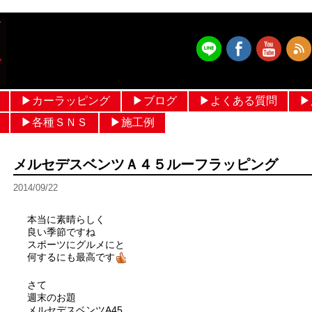
▶︎カーラッピング
▶︎ブログ
▶︎よくある質問
▶
フルラッピング価格 設定
ルーフラッピング
メッキモールラッピング
パートラッピング
ボンネットラッピング
フルカラーラッピング
ヘルメットラッピング
作業ブログ
日常ブログ
▶︎各種ＳＮＳ
▶︎施工例
メルセデスベンツ
輸入車
国産車
ヘルメットラッピング
過去ギャラリー
メルセデスベンツＡ４５ルーフラッピング
2014/09/22
本当に素晴らしく
良い季節ですね
スポーツにグルメにと
何するにも最高です
さて
週末のお題
メルセデスベンツA45