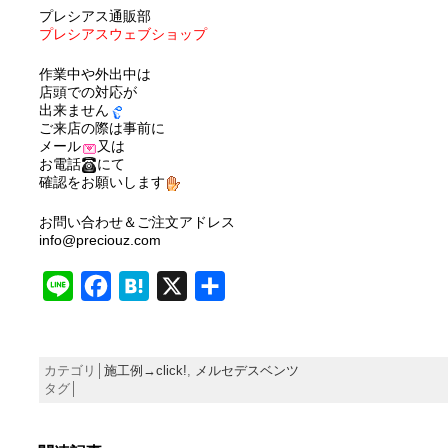
プレシアス通販部
プレシアスウェブショップ
作業中や外出中は
店頭での対応が
出来ません
ご来店の際は事前に
メール
又は
お電話
にて
確認をお願いします
お問い合わせ＆ご注文アドレス
info@preciouz.com
Line
Facebook
Hatena
X
共
有
カテゴリ│
施工例→click!
,
メルセデスベンツ
タグ│