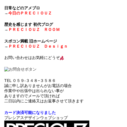
日常などのアメブロ
→
今日のＰＲＥＣＩＯＵＺ
歴史を感じます 初代ブログ
→
ＰＲＥＣＩＯＵＺ ＲＯＯＭ
スポコン満載 旧ホームページ
→
ＰＲＥＣＩＯＵＺ Ｄｅｓｉｇｎ
お問い合わせはお気軽にどうぞ
TEL ０５９-３４８−３５８６
誠に申し訳ありませんがお電話の場合
作業中や出張中は出られない事が
ありますのでメールで頂ければ
二日以内にご連絡又はお返事させて頂きます
カード決済可能になりました
プレシアスデザインウェブショップ