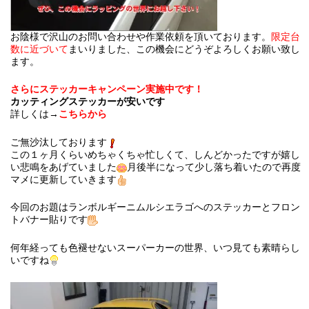
お陰様で沢山のお問い合わせや作業依頼を頂いております。
限定台
数に近づいて
まいりました、この機会にどうぞよろしくお願い致し
ます。
さらにステッカーキャンペーン実施中です！
カッティングステッカーが安いです
詳しくは→
こちらから
ご無沙汰しております
この１ヶ月くらいめちゃくちゃ忙しくて、しんどかったですが嬉し
い悲鳴をあげていました
月後半になって少し落ち着いたので再度
マメに更新していきます
今回のお題はランボルギーニムルシエラゴへのステッカーとフロン
トバナー貼りです
何年経っても色褪せないスーパーカーの世界、いつ見ても素晴らし
いですね