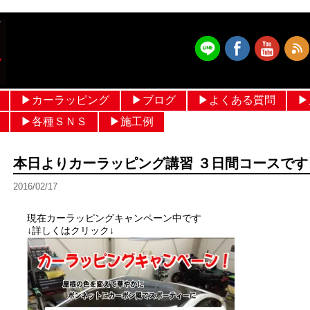
▶︎カーラッピング
▶︎ブログ
▶︎よくある質問
▶
フルラッピング価格 設定
ルーフラッピング
メッキモールラッピング
パートラッピング
ボンネットラッピング
フルカラーラッピング
ヘルメットラッピング
作業ブログ
日常ブログ
▶︎各種ＳＮＳ
▶︎施工例
メルセデスベンツ
輸入車
国産車
ヘルメットラッピング
過去ギャラリー
本日よりカーラッピング講習 ３日間コースです
2016/02/17
現在カーラッピングキャンペーン中です
↓詳しくはクリック↓