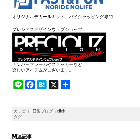
オリジナルデカールキット、バイクラッピング専門
プレシアスデザインウェブショップ
ナンバーフレームやステッカーなど
楽しいアイテムがございます。
Line
Facebook
Hatena
X
共
有
カテゴリ│
日常ブログ→click!
タグ│
関連記事