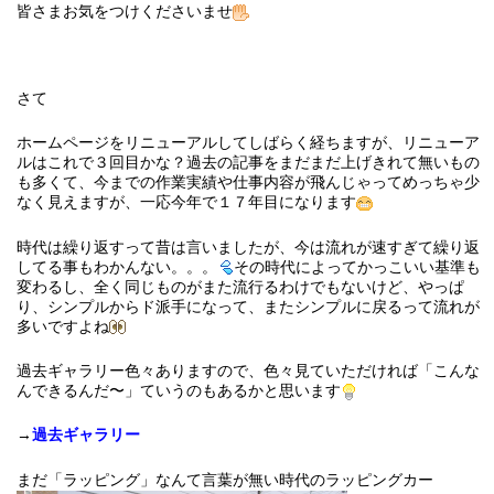
皆さまお気をつけくださいませ
さて
ホームページをリニューアルしてしばらく経ちますが、リニューア
ルはこれで３回目かな？過去の記事をまだまだ上げきれて無いもの
も多くて、今までの作業実績や仕事内容が飛んじゃってめっちゃ少
なく見えますが、一応今年で１７年目になります
時代は繰り返すって昔は言いましたが、今は流れが速すぎて繰り返
してる事もわかんない。。。
その時代によってかっこいい基準も
変わるし、全く同じものがまた流行るわけでもないけど、やっぱ
り、シンプルからド派手になって、またシンプルに戻るって流れが
多いですよね
過去ギャラリー色々ありますので、色々見ていただければ「こんな
んできるんだ〜」ていうのもあるかと思います
→
過去ギャラリー
まだ「ラッピング」なんて言葉が無い時代のラッピングカー