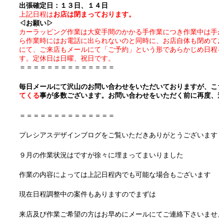
出張確定日：１３日、１４日
上記日程は
お店は閉まっております。
◁お願い▷
カーラッピング作業は大変手間のかかる手作業につき作業中は手
ら作業時にはお電話に出られないのと同時に、お店自体も閉めて
にて、ご来店もメールにて「ご予約」という形であらかじめ日程
す。定休日は日曜、祝日です。
＝＝＝＝＝＝＝＝＝＝＝＝＝＝
毎日メールにて沢山のお問い合わせをいただいておりますが、こ
てくる
事が多数ございます。お問い合わせをいただく前に再度、
＝＝＝＝＝＝＝＝＝＝＝＝＝＝
プレシアスデザインブログをご覧いただきありがとうございます
９月の作業状況はですが徐々に埋まってまいりました
作業の内容によっては上記日程内でも可能な場合もございます
現在日程調整中の案件もありますのでまずは
来店及び作業ご希望の方はお早めにメールにてご連絡下さいませ