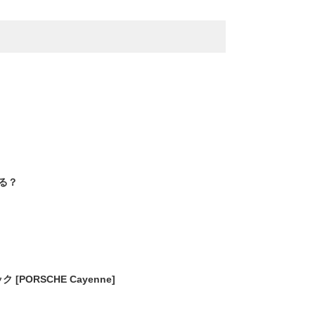
る？
ORSCHE Cayenne]