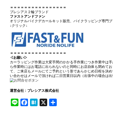
＝＝＝＝＝＝＝＝＝＝＝＝＝＝＝＝
プレシアス２輪ブランド
ファストアンドファン
オリジナルバイクデカールキット販売、バイクラッピング専門ブ
↓クリック↓
＝＝＝＝＝＝＝＝＝＝＝＝＝＝＝＝
◁お願い▷
カーラッピング作業は大変手間のかかる手作業につき作業中は手
ら作業時にはお電話に出られないのと同時にお店自体も閉めてお
て、ご来店もメールにてご予約という形であらかじめ日程を決め
い合わせはメールで頂ければ二日営業日以内（出張中の場合は出
運営会社 : プレシアス株式会社
Line
Facebook
Hatena
X
共
有