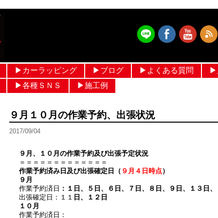
▶︎カーラッピング
▶︎ブログ
▶︎よくある質問
▶
フルラッピング価格 設定
ルーフラッピング
メッキモールラッピング
パートラッピング
ボンネットラッピング
フルカラーラッピング
ヘルメットラッピング
作業ブログ
日常ブログ
▶︎各種ＳＮＳ
▶︎施工例
メルセデスベンツ
輸入車
国産車
ヘルメットラッピング
過去ギャラリー
９月１０月の作業予約、出張状況
2017/09/04
９月、１０月の作業予約及び出張予定状況
＝＝＝＝＝＝＝＝＝＝＝＝＝
作業予約済み日及び出張確定日（
９月４日時点
）
９月
作業予約済日
：１日、５日、６日、７日、８日、９日、１３日、
出張確定日：１１
日、１２日
１０月
作業予約済日：