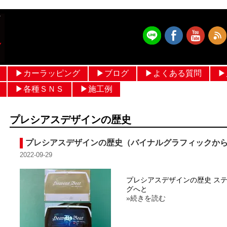
▶︎カーラッピング
▶︎ブログ
▶︎よくある質問
▶
フルラッピング価格 設定
ルーフラッピング
メッキモールラッピング
パートラッピング
ボンネットラッピング
フルカラーラッピング
ヘルメットラッピング
作業ブログ
日常ブログ
▶︎各種ＳＮＳ
▶︎施工例
メルセデスベンツ
輸入車
国産車
ヘルメットラッピング
過去ギャラリー
プレシアスデザインの歴史
プレシアスデザインの歴史（バイナルグラフィックか
2022-09-29
プレシアスデザインの歴史 ス
グへと
»続きを読む