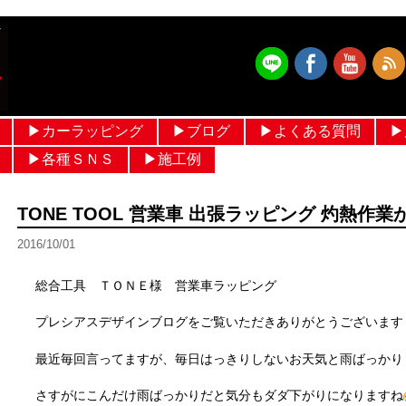
▶︎カーラッピング
▶︎ブログ
▶︎よくある質問
▶
フルラッピング価格 設定
ルーフラッピング
メッキモールラッピング
パートラッピング
ボンネットラッピング
フルカラーラッピング
ヘルメットラッピング
作業ブログ
日常ブログ
▶︎各種ＳＮＳ
▶︎施工例
メルセデスベンツ
輸入車
国産車
ヘルメットラッピング
過去ギャラリー
TONE TOOL 営業車 出張ラッピング 灼熱作
2016/10/01
総合工具 ＴＯＮＥ様 営業車ラッピング
プレシアスデザインブログをご覧いただきありがとうございます
最近毎回言ってますが、毎日はっきりしないお天気と雨ばっかり
さすがにこんだけ雨ばっかりだと気分もダダ下がりになりますね