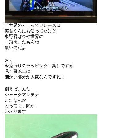
「世界の～」ってフレーズは
英吾くんにも使ってたけど
東野君は今や世界の
「頂天」だもんね
凄い男だよ
さて
今流行りのラッピング（笑）ですが
見た目以上に
細かい部分が大変なんですねぇ
例えばこんな
シャークアンテナ
これなんか
とっても手間が
かかります