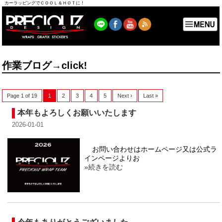
カーラッピングでＣＯＯＬ＆ＨＯＴに！
作業ブログ→click!
Page 1 of 19
1
2
3
4
5
Next ›
Last »
本年もよろしくお願いいたします
2026-01-01
お問い合わせはホームページ又は公式ラ
インページよりお
»続きを読む