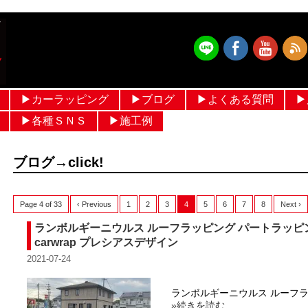
▶︎カーラッピング
▶︎ブログ
▶︎よくある質問
▶
フルラッピング価格 設定
ルーフラッピング
メッキモールラッピング
パートラッピング
ボンネットラッピング
フルカラーラッピング
ヘルメットラッピング
作業ブログ
日常ブログ
▶︎各種ＳＮＳ
▶︎施工例
メルセデスベンツ
輸入車
国産車
ヘルメットラッピング
過去ギャラリー
ブログ→click!
Page 4 of 33
‹ Previous
1
2
3
4
5
6
7
8
Next ›
ランボルギーニウルス ルーフラッピング パートラッピング グロ
carwrap プレシアスデザイン
2021-07-24
ランボルギーニウルス ルーフラ
»続きを読む