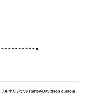
＝＝＝＝＝＝＝＝＝＝ ■
ジナル Harley-Davidson custom