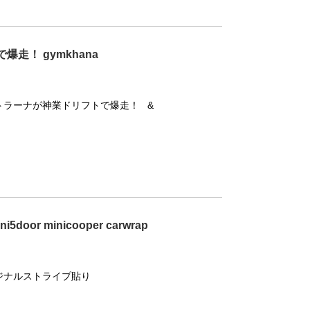
走！ gymkhana
ストラーナが神業ドリフトで爆走！ &
 minicooper carwrap
リジナルストライプ貼り