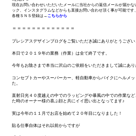
現在お問い合わせいただいたメールに当社からの返信メールが届かな
ック、インスタグラムなどからも直接お問い合わせ頂く事が可能です
各種ＳＮＳ登録は→
こちらから
＝＝＝＝＝＝＝＝＝＝＝＝＝
プレシアスデザインブログをご覧いただき誠にありがとうござい
本日で２０１９年の業務（作業）は全て終了です。
今年もお陰さまで本当に沢山のご依頼をいただきまして誠にあり
コンセプトカーやスーパーカー、軽自動車からバイクにヘルメッ
た。
直射日光４０度越えの中でのラッピングや暴風の中での作業など
た時のオーナー様の喜ぶ顔と共にイイ思い出となってます♪
実は今年の１１月でお店を始めて２０年目になりました！
貼る仕事自体はそれ以前からですが