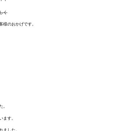
・・
しく
客様のおかげです。
た。
います。
れました。