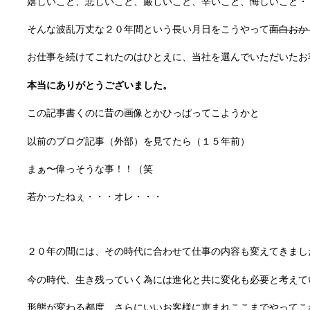
嬉しいこと、悲しいこと、厳しいこと、辛いこと、悔しいこと・
そんな波乱万丈な２０年間という長い月日をこうやって
面白おか
お仕事を続けてこれたのはひとえに、当社を選んでいただいたお
本当にありがとうございました。
この記事書くのに昔の画像とかひっぱってこようかと
以前のブログ記事（外部）を見てたら（１５年前）
まぁ〜偉っそうな事！！（笑
若かったねぇ・・・オレ・・・
２０年の間には、その時代に合わせて仕事の内容も変えてきまし
今の時代、生き残っていく為には進化と共に変化も必要と考えて
形態が変わる都度、さらにいいお客様に恵まれここまでやってこ