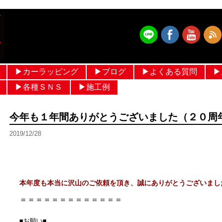
▶︎カーラッピング
▶︎ブログ
▶︎よくある質問
▶
フルラッピング価格 設定
ルーフラッピング
メッキモールラッピング
パートラッピング
ボンネットラッピング
フルカラーラッピング
ヘルメットラッピング
作業ブログ
日常ブログ
▶︎各種ＳＮＳ
▶︎施工例
メルセデスベンツ
輸入車
国産車
ヘルメットラッピング
過去ギャラリー
今年も１年間ありがとうございました（２０周
2019/12/28
本年度も本当に沢山のご依頼を頂き、誠にありがとうございまし
＝＝＝＝＝＝＝＝＝＝＝＝＝
■お願い■