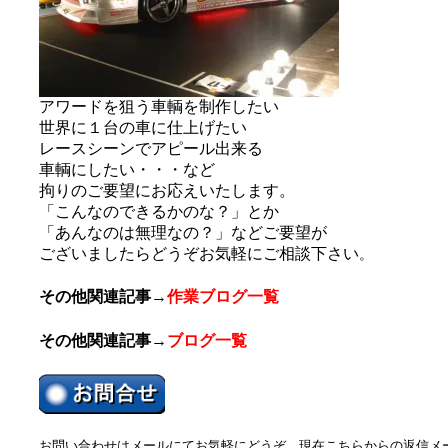
アワードを狙う車輌を制作したい
世界に１台の車に仕上げたい
レースシーンでアピール出来る
車輌にしたい・・・など
拘りのご要望にお応えいたします。
「こんなのできるかのな？」とか
「あんなのは無理なの？」などご要望が
ございましたらどうぞお気軽にご相談下さい
。
その他関連記事
→
作業ブログ一覧
その他関連記事
→
ブログ一覧
お問い合わせはメールにてお気軽にどうぞ。現在こちらからの返信メ