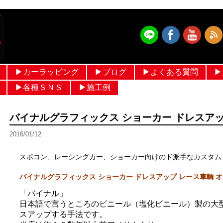
▶︎カーラッピング
▶︎ブログ
▶︎よくある質問
▶
フルラッピング価格 設定
ルーフラッピング
メッキモールラッピング
パートラッピング
ボンネットラッピング
フルカラーラッピング
ヘルメットラッピング
作業ブログ
日常ブログ
▶︎各種ＳＮＳ
▶︎施工例
メルセデスベンツ
輸入車
国産車
ヘルメットラッピング
過去ギャラリー
バイナルグラフィックス ショーカー ドレスアッ
2016/01/12
スポコン、レーシングカー、ショーカー向けのド派手なカスタム
バイナルグラフィックス ショーカー ドレスアップ レース車輌 
「バイナル」
日本語で言うところのビニール（塩化ビニール）製の大
スアップする手法です。